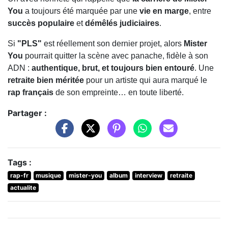
You
a toujours été marquée par une
vie en marge
, entre
succès populaire
et
démêlés judiciaires
.
Si
"PLS"
est réellement son dernier projet, alors
Mister
You
pourrait quitter la scène avec panache, fidèle à son
ADN :
authentique, brut, et toujours bien entouré
. Une
retraite bien méritée
pour un artiste qui aura marqué le
rap français
de son empreinte… en toute liberté.
Partager :
Tags :
rap-fr
musique
mister-you
album
interview
retraite
actualite