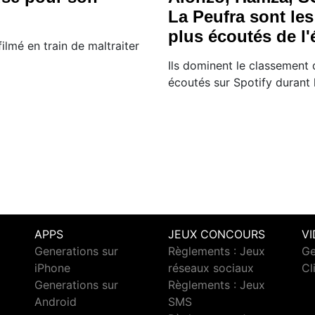
La Peufra sont les 
plus écoutés de l'
filmé en train de maltraiter
Ils dominent le classement d
écoutés sur Spotify durant 
APPS
JEUX CONCOURS
V
Generations sur
Règlements : Jeux
Ge
iPhone
réseaux sociaux
Cl
Generations sur
Règlements : Jeux
Android
SMS