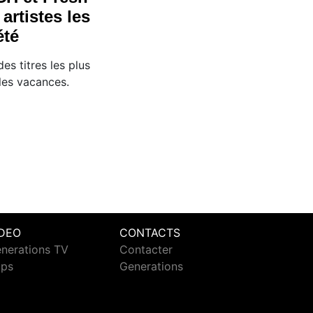
artistes les
été
es titres les plus
les vacances.
IDEO
CONTACTS
nerations TV
Contacter
ips
Generations