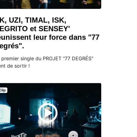
K, UZI, TIMAL, ISK,
EGRITO et SENSEY'
éunissent leur force dans "77
egrés".
 premier single du PROJET "77 DEGRÉS"
ent de sortir !
Clip