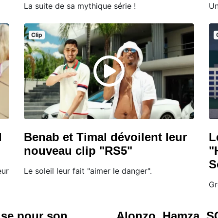
La suite de sa mythique série !
Un
Clip
l
Benab et Timal dévoilent leur
L
nouveau clip "RS5"
"
S
eur
Le soleil leur fait "aimer le danger".
Gr
use pour son
Alonzo, Hamza, S