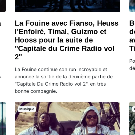
a
La Fouine avec Fianso, Heuss
B
l'Enfoiré, Timal, Guizmo et
d
Hooss pour la suite de
a
"Capitale du Crime Radio vol
T
2"
n
Po
dé
La Fouine continue son run incroyable et
,
annonce la sortie de la deuxième partie de
"Capitale Du Crime Radio vol 2", en très
bonne compagnie.
Musique