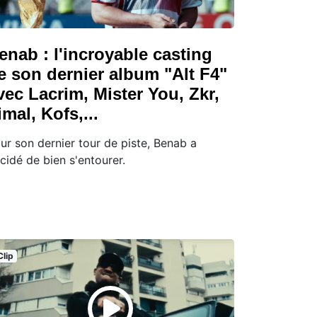
enab : l'incroyable casting
e son dernier album "Alt F4"
vec Lacrim, Mister You, Zkr,
imal, Kofs,...
ur son dernier tour de piste, Benab a
cidé de bien s'entourer.
Clip