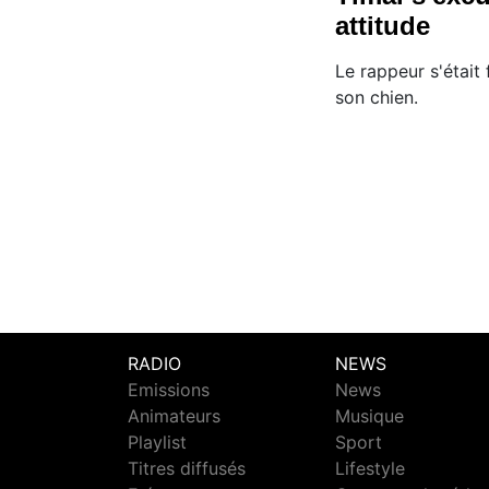
attitude
Le rappeur s'était 
son chien.
RADIO
NEWS
Emissions
News
Animateurs
Musique
Playlist
Sport
Titres diffusés
Lifestyle