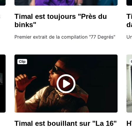
c
Timal est toujours "Près du
T
binks"
d
Premier extrait de la compilation "77 Degrés"
Un
Clip
Timal est bouillant sur "La 16"
H