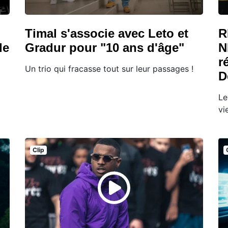
Timal s'associe avec Leto et
R
de
Gradur pour "10 ans d'âge"
N
r
Un trio qui fracasse tout sur leur passages !
D
Le
vi
Clip