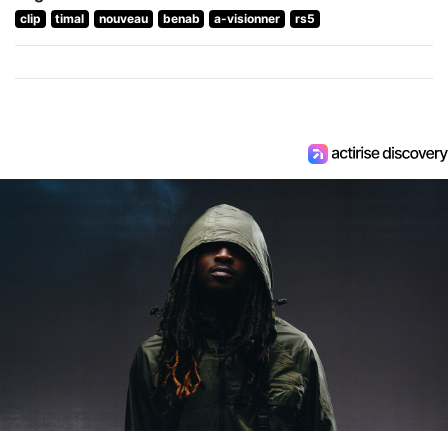
clip
timal
nouveau
benab
a-visionner
rs5