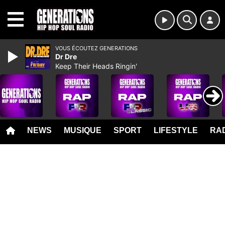
MENU
VOUS ÉCOUTEZ GENERATIONS
Dr Dre
Keep Their Heads Ringin'
NEWS
MUSIQUE
SPORT
LIFESTYLE
RAD