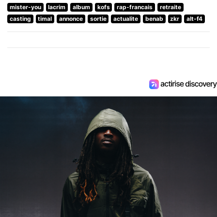
mister-you
lacrim
album
kofs
rap-francais
retraite
casting
timal
annonce
sortie
actualite
benab
zkr
alt-f4