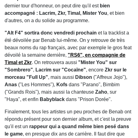
dernier tour d'honneur, on peut dire qu'il est
bien
accompagné : Lacrim, Zkr, Timal, Mister You
, et bien
d'autres, on a du solide au programme.
"Alt F4" sortira donc vendredi prochain
et la tracklist a
été dévoilée par Benab lui-même. On y retrouve de très
beaux noms du rap français, avec par exemple le gros feat
dévoilé la semaine dernière,
"RS6"
, en compagnie de
Timal et Zkr
. On retrouvera aussi
"Mister You" sur
"Sombrero"
,
Lacrim sur "Cocaïne"
, encore
Zkr sur le
morceau "Full Up"
, mais aussi
Dibson
("Affreux Jojo"),
Anas
("Les Hommes"),
Kofs
dans "Parano", Bimbim
("Grands Rois"), mais aussi la chanteuse
Zaho
, sur
"Haya", et enfin
Babyblack
dans "Prison Dorée".
Finalement, tous les artistes un peu proches de Benab ont
répondu présent pour son dernier album, et c'est la preuve
qu'il est un
rappeur qui a quand même bien pesé dans
le game
, en presque dix ans de carrière. Il faut dire que