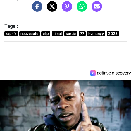
Tags :
rap-fr
nouveaute
clip
timal
sortie
77
hvmanyy
2023