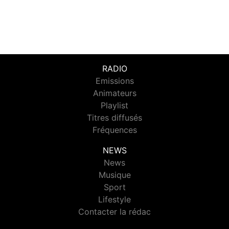
RADIO
Emissions
Animateurs
Playlist
Titres diffusés
Fréquences
NEWS
News
Musique
Sport
Lifestyle
Contacter la rédac