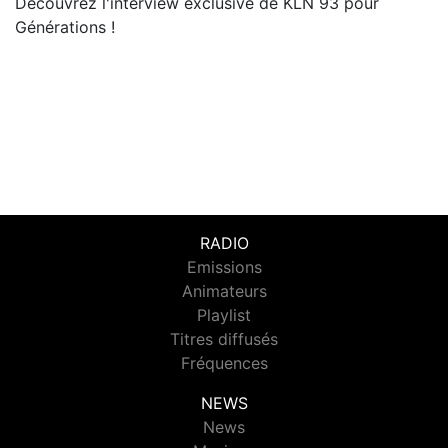
Découvrez l'interview exclusive de KLN 93 pour
Générations !
RADIO
Emissions
Animateurs
Playlist
Titres diffusés
Fréquences
NEWS
News