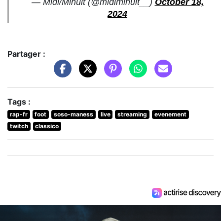
— Midi/Minuit (@midiminuit__)
October 18,
2024
Partager :
Tags :
rap-fr
foot
soso-maness
live
streaming
evenement
twitch
classico