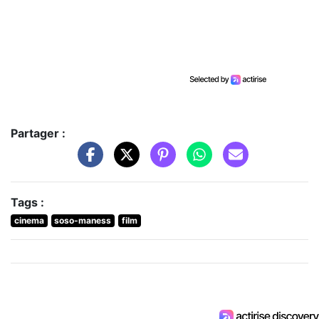
Partager :
Tags :
cinema
soso-maness
film