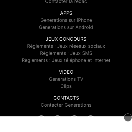
Contacter la rédac
APPS
Generations sur iPhone
Generations sur Android
JEUX CONCOURS
Règlements : Jeux réseaux sociaux
Règlements : Jeux SMS
Règlements : Jeux téléphone et internet
VIDEO
Generations TV
Clips
CONTACTS
Contacter Generations