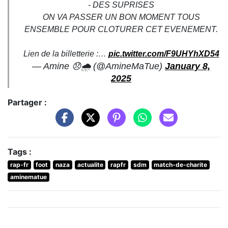
- DES SUPRISES
ON VA PASSER UN BON MOMENT TOUS
ENSEMBLE POUR CLOTURER CET EVENEMENT.
Lien de la billetterie :…
pic.twitter.com/F9UHYhXD54
— Amine 😞🌧 (@AmineMaTue)
January 8,
2025
Partager :
Tags :
rap-fr
foot
naza
actualite
rapfr
sdm
match-de-charite
aminematue