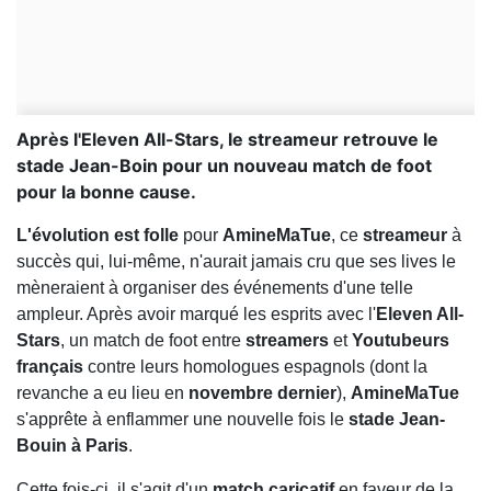
Après l'Eleven All-Stars, le streameur retrouve le
stade Jean-Boin pour un nouveau match de foot
pour la bonne cause.
L'évolution est folle
pour
AmineMaTue
, ce
streameur
à
succès qui, lui-même, n'aurait jamais cru que ses lives le
mèneraient à organiser des événements d'une telle
ampleur. Après avoir marqué les esprits avec l'
Eleven All-
Stars
, un match de foot entre
streamers
et
Youtubeurs
français
contre leurs homologues espagnols (dont la
revanche a eu lieu en
novembre dernier
),
AmineMaTue
s'apprête à enflammer une nouvelle fois le
stade Jean-
Bouin à Paris
.
Cette fois-ci, il s'agit d'un
match caricatif
en faveur de la