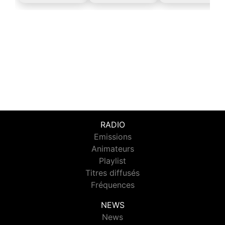
RADIO
Emissions
Animateurs
Playlist
Titres diffusés
Fréquences
NEWS
News