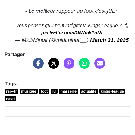
« 𝘓𝘦 𝘮𝘦𝘪𝘭𝘭𝘦𝘶𝘳 𝘳𝘢𝘱𝘱𝘦𝘶𝘳 𝘢𝘶 𝘧𝘰𝘰𝘵 𝘤'𝘦𝘴𝘵 𝘑𝘜𝘓 »
Vous pensez qu'il peut intégrer la Kings League ? 🤔
pic.twitter.com/OIWoi51oNt
— Midi/Minuit (@midiminuit__)
March 31, 2025
Partager :
Tags :
rap-fr
musique
foot
jul
marseille
actualite
kings-league
nasri