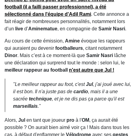
football (il a failli passer
professionnel
), a été
sélectionné dans l'équipe d'
Adil Rami
. Cette annonce a
fait réagir de nombreuses personnalités, notamment lors
d’un
live
d’
Aminematue
, en compagnie de
Samir Nasri
.
Au cours de cette émission,
Amine
évoque les rappeurs
qui auraient pu devenir
footballeurs
, citant notamment
Dinor
. Mais c’est à ce moment-là que
Samir Nasri
lâche
une déclaration qui surprend tout le monde : selon lui, le
meilleur rappeur au football
n'est autre que
Jul
!
"Le meilleur rappeur au foot, c'est
Jul
, j'ai joué avec lui,
il est bon. Il n'a juste pas de
cardio
, mais il a une
sacrée
technique
, et je ne dis pas ça parce qu'il est
marseillais
."
Alors,
Jul
en tant que joueur
pro
à l'
OM
, ça aurait été
possible ? On aurait bien aimé voir ça ! Mais dans tous les
cas, à défaut d'enflammer le
Vélodrome
avec ses
gestes