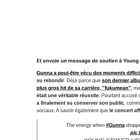
Et envoie un message de soutien à Young
Gunna a peut-être vécu des moments difficil
su rebondir
. Déjà parce que
son dernier alb
plus gros hit de sa carrière, "fukumean"
, m
était une véritable réussite
. Pourtant accusé 
a finalement su conserver son public
, comme
sociaux. A savoir également que
le concert af
The energy when
#Gunna
droppe
pic