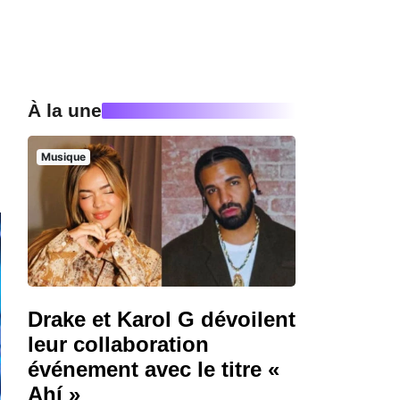
À la une
Musique
Drake et Karol G dévoilent
leur collaboration
événement avec le titre «
Ahí »