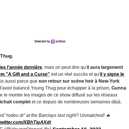
 Thug.
es l'année dernière
, mais on peut dire qu'
il aura largement
um "A Gift and a Curse"
est un réel succès et qu'
il y signe le
ais aussi parce que
son retour sur scène heir à New-York
d'avoir balancé Young Thug pour échapper à la prison,
Gunna
 le montre les images de ce show diffusé sur les réseaux
fichait complet
et ce depuis de nombreuses semaines déjà.
d “rodeo dr” at the Barclays last night? Unmatched! 🔥
.twitter.com/XBhTigAXdt