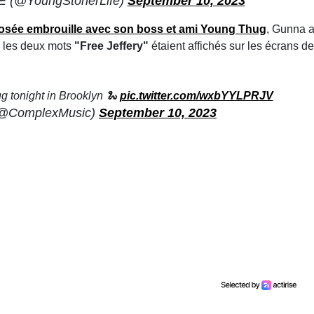
(@YoungStonerLife)
September 10, 2023
sée embrouille avec son boss et ami Young Thug
, Gunna 
a, les deux mots
"Free Jeffery"
étaient affichés sur les écrans de
 tonight in Brooklyn 🐍
pic.twitter.com/wxbYYLPRJV
(@ComplexMusic)
September 10, 2023