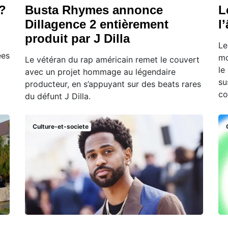
 ?
Busta Rhymes annonce
L
Dillagence 2 entièrement
l
produit par J Dilla
Le
ées
mo
Le vétéran du rap américain remet le couvert
le
avec un projet hommage au légendaire
su
producteur, en s’appuyant sur des beats rares
co
du défunt J Dilla.
Culture-et-societe