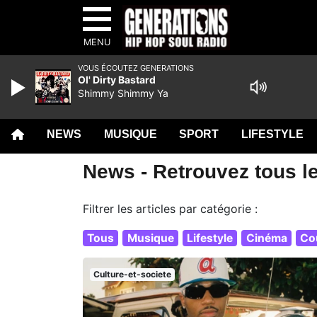
MENU
VOUS ÉCOUTEZ GENERATIONS
Ol' Dirty Bastard
Shimmy Shimmy Ya
NEWS
MUSIQUE
SPORT
LIFESTYLE
News - Retrouvez tous le
Filtrer les articles par catégorie :
Tous
Musique
Lifestyle
Cinéma
Co
Culture-et-societe