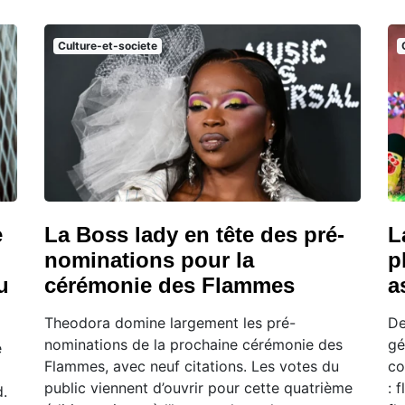
Culture-et-societe
e
La Boss lady en tête des pré-
L
nominations pour la
p
u
cérémonie des Flammes
a
Theodora domine largement les pré-
De
nominations de la prochaine cérémonie des
gé
e
Flammes, avec neuf citations. Les votes du
co
public viennent d’ouvrir pour cette quatrième
: 
d.