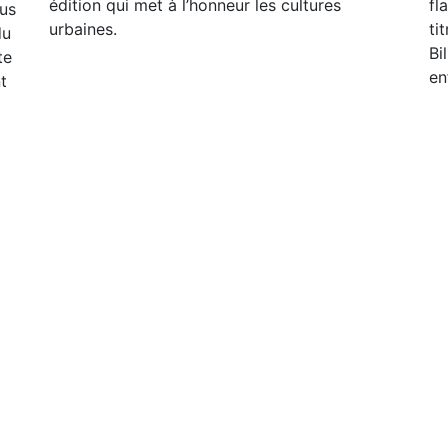
édition qui met à l’honneur les cultures
fl
pus
urbaines.
ti
du
Bi
te
en
t