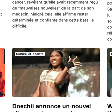
cancer, révélant qu’elle avait récemment reçu
po
de “mauvaises nouvelles” de la part de son
Sa
et
médecin. Malgré cela, elle affirme rester
ju
déterminée et confiante dans cette bataille
so
difficile.
co
ré
co
Culture-et-societe
Doechii annonce un nouvel
W