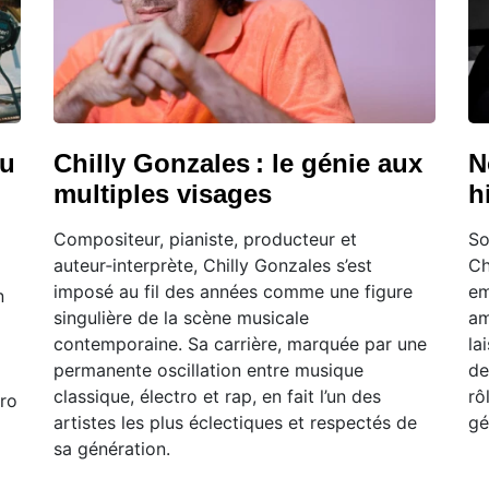
du
Chilly Gonzales : le génie aux
N
multiples visages
h
Compositeur, pianiste, producteur et
So
auteur‑interprète, Chilly Gonzales s’est
Ch
imposé au fil des années comme une figure
em
n
singulière de la scène musicale
am
contemporaine. Sa carrière, marquée par une
la
permanente oscillation entre musique
de
classique, électro et rap, en fait l’un des
rô
tro
artistes les plus éclectiques et respectés de
gé
sa génération.