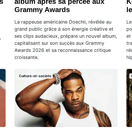
s
album après sa percée aux
K
Grammy Awards
l
La rappeuse américaine Doechii, révélée au
Le
grand public grâce à son énergie créative et
po
ses clips audacieux, prépare un nouvel album,
et
,
capitalisant sur son succès aux Grammy
tr
Awards 2026 et sa reconnaissance critique
ré
croissante.
hi
Culture-et-societe