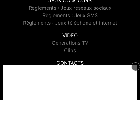
JEUX CONCOURS
Règlements : Jeux réseaux sociaux
Règlements : Jeux SMS
Règlements : Jeux téléphone et internet
VIDEO
Generations TV
Clips
CONTACTS
Contacter Generations
© 2026 Generations Tous droits réservés.
Signaler un contenu
-
Mentions légales
-
Politique de cookies
-
Contact