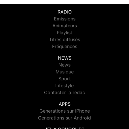
RADIO
Emissions
Animateurs
Playlist
Titres diffusés
Fréquences
NEWS
News
Musique
Sport
Lifestyle
Contacter la rédac
APPS
Generations sur iPhone
Generations sur Android