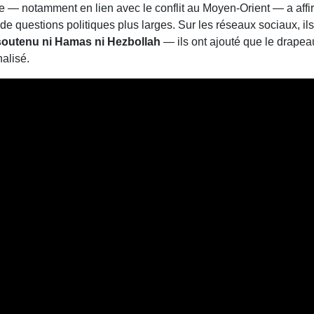
nale — notamment en lien avec le conflit au Moyen‑Orient — a affi
 de questions politiques plus larges. Sur les réseaux sociaux, ils
soutenu ni Hamas ni Hezbollah
— ils ont ajouté que le drapea
nalisé.