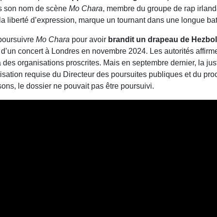
us son nom de scène
Mo Chara
, membre du groupe de rap irlan
a liberté d’expression, marque un tournant dans une longue batai
 poursuivre
Mo Chara
pour avoir
brandit un drapeau de Hezbol
 d’un concert à Londres en novembre 2024. Les autorités affirm
des organisations proscrites. Mais en septembre dernier, la jus
isation requise du Directeur des poursuites publiques et du pro
sons, le dossier ne pouvait pas être poursuivi.