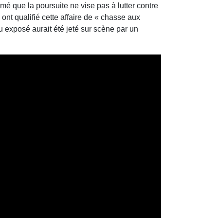
rmé que la poursuite ne vise pas à lutter contre
 ont qualifié cette affaire de « chasse aux
u exposé aurait été jeté sur scène par un