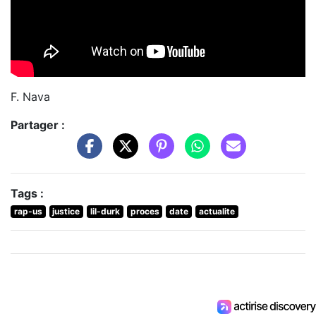
F. Nava
Partager :
Tags :
rap-us
justice
lil-durk
proces
date
actualite