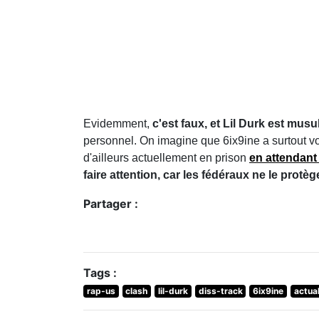
Evidemment,
c'est faux, et Lil Durk est mus
personnel. On imagine que 6ix9ine a surtout vo
d'ailleurs actuellement en prison
en attendant
faire attention, car les fédéraux ne le protèg
Partager :
Tags :
rap-us
clash
lil-durk
diss-track
6ix9ine
actual