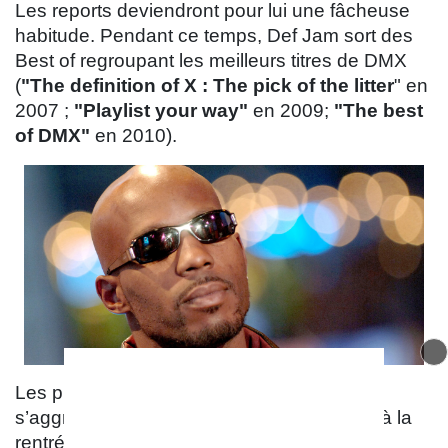
Les reports deviendront pour lui une fâcheuse
habitude. Pendant ce temps, Def Jam sort des
Best of regroupant les meilleurs titres de DMX
(
"The definition of X : The pick of the litter
" en
2007 ;
"Playlist your way"
en 2009;
"The best
of DMX"
en 2010).
Les problèmes s’accumulent. Le délire
s’aggrave. Finalement,
"Undisputed
" sort à la
rentrée 2012. L’album ne remporte aucune