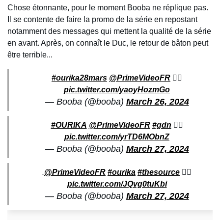
Chose étonnante, pour le moment Booba ne réplique pas.
Il se contente de faire la promo de la série en repostant
notamment des messages qui mettent la qualité de la série
en avant. Après, on connaît le Duc, le retour de bâton peut
être terrible...
#ourika28mars
@PrimeVideoFR
🏴‍☠️
pic.twitter.com/yaoyHozmGo
— Booba (@booba)
March 26, 2024
#OURIKA
@PrimeVideoFR
#gdn
🏴‍☠️
pic.twitter.com/yrTD6MObnZ
— Booba (@booba)
March 27, 2024
.
@PrimeVideoFR
#ourika
#thesource
🏴‍☠️
pic.twitter.com/JQvg0tuKbi
— Booba (@booba)
March 27, 2024