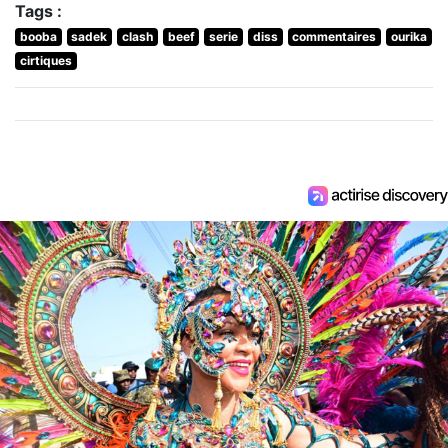
Tags :
booba
sadek
clash
beef
serie
diss
commentaires
ourika
cirtiques