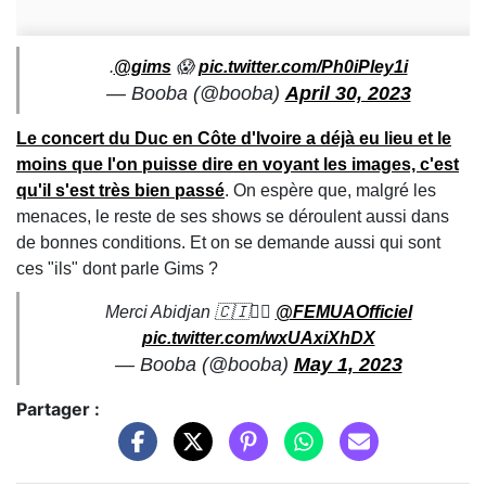
.
@gims
😱
pic.twitter.com/Ph0iPley1i
— Booba (@booba)
April 30, 2023
Le concert du Duc en Côte d'Ivoire a déjà eu lieu et le
moins que l'on puisse dire en voyant les images, c'est
qu'il s'est très bien passé
. On espère que, malgré les
menaces, le reste de ses shows se déroulent aussi dans
de bonnes conditions. Et on se demande aussi qui sont
ces "ils" dont parle Gims ?
Merci Abidjan 🇨🇮🏴‍☠️
@FEMUAOfficiel
pic.twitter.com/wxUAxiXhDX
— Booba (@booba)
May 1, 2023
Partager :