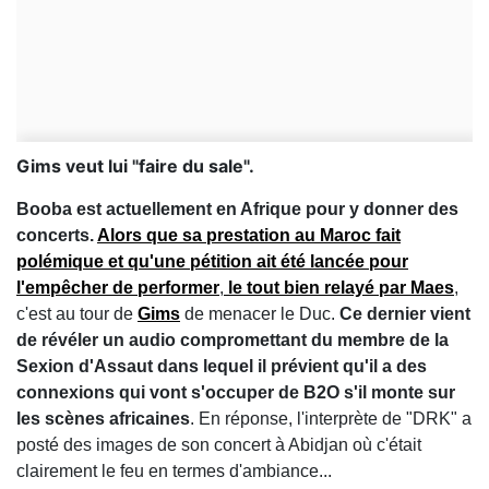
Gims veut lui "faire du sale".
Booba est actuellement en Afrique pour y donner des
concerts.
Alors que sa prestation au Maroc fait
polémique et qu'une pétition ait été lancée pour
l'empêcher de performer
,
le tout bien relayé par Maes
,
c'est au tour de
Gims
de menacer le Duc.
Ce dernier vient
de révéler un audio compromettant du membre de la
Sexion d'Assaut dans lequel il prévient qu'il a des
connexions qui vont s'occuper de B2O s'il monte sur
les scènes africaines
. En réponse, l'interprète de "DRK" a
posté des images de son concert à Abidjan où c'était
clairement le feu en termes d'ambiance...