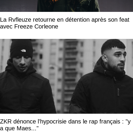
La Rvfleuze retourne en détention après son feat
avec Freeze Corleone
ZKR dénonce l'hypocrisie dans le rap français : "y
a que Maes..."