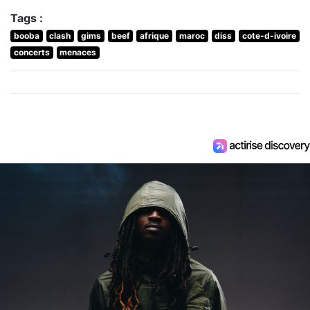
Tags :
booba
clash
gims
beef
afrique
maroc
diss
cote-d-ivoire
concerts
menaces