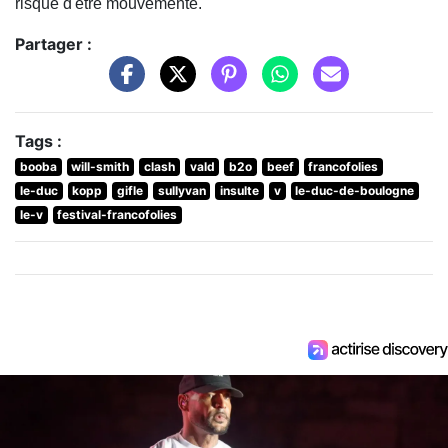
risque d'être mouvementé.
Partager :
Tags :
booba
will-smith
clash
vald
b2o
beef
francofolies
le-duc
kopp
gifle
sullyvan
insulte
v
le-duc-de-boulogne
le-v
festival-francofolies