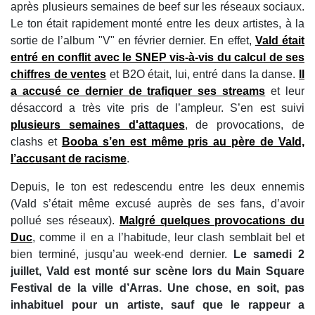
après plusieurs semaines de beef sur les réseaux sociaux.
Le ton était rapidement monté entre les deux artistes, à la
sortie de l’album "V" en février dernier. En effet,
Vald était
entré en conflit avec le SNEP vis-à-vis du calcul de ses
chiffres de ventes
et B2O était, lui, entré dans la danse.
Il
a accusé ce dernier de trafiquer ses streams
et leur
désaccord a très vite pris de l’ampleur. S’en est suivi
plusieurs semaines d'attaques
, de provocations, de
clashs et
Booba s’en est même pris au père de Vald,
l’accusant de racisme
.
Depuis, le ton est redescendu entre les deux ennemis
(Vald s’était même excusé auprès de ses fans, d’avoir
pollué ses réseaux).
Malgré quelques provocations du
Duc
, comme il en a l’habitude, leur clash semblait bel et
bien terminé, jusqu’au week-end dernier.
Le samedi 2
juillet, Vald est monté sur scène lors du Main Square
Festival de la ville d’Arras. Une chose, en soit, pas
inhabituel pour un artiste, sauf que le rappeur a