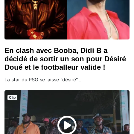
En clash avec Booba, Didi B a
décidé de sortir un son pour Désiré
Doué et le footballeur valide !
La star du PSG se laisse "désiré"...
Clip