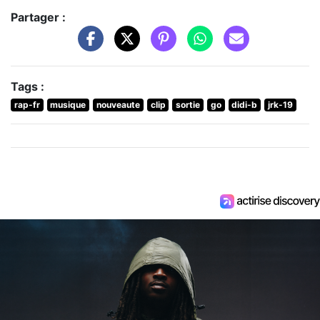
Partager :
Tags :
rap-fr
musique
nouveaute
clip
sortie
go
didi-b
jrk-19