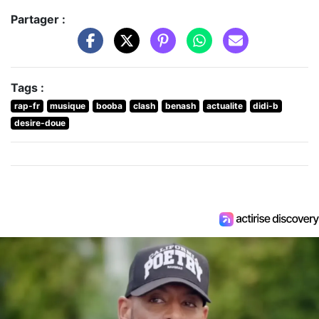
Partager :
Tags :
rap-fr
musique
booba
clash
benash
actualite
didi-b
desire-doue