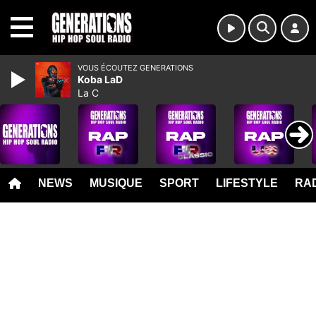
MENU
VOUS ÉCOUTEZ GENERATIONS
Koba LaD
La C
NEWS
MUSIQUE
SPORT
LIFESTYLE
RAD