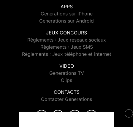
APPS
Generations sur iPhone
Generations sur Android
JEUX CONCOURS
Règlements : Jeux réseaux sociaux
Règlements : Jeux SMS
Règlements : Jeux téléphone et internet
VIDEO
Generations TV
Clips
CONTACTS
Contacter Generations