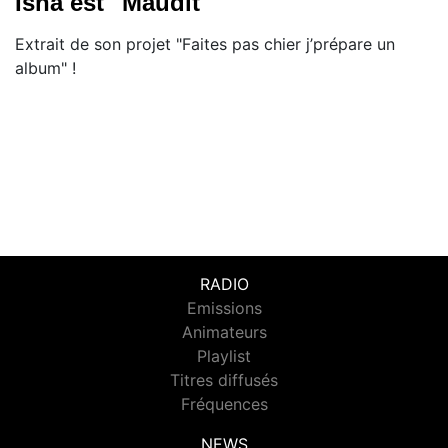
Isha est "Maudit"
Extrait de son projet "Faites pas chier j’prépare un
album" !
RADIO
Emissions
Animateurs
Playlist
Titres diffusés
Fréquences
NEWS