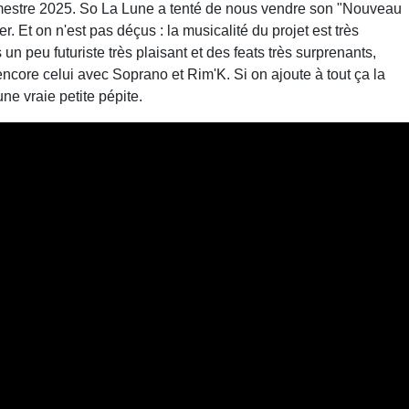
mestre 2025. So La Lune a tenté de nous vendre son "Nouveau
. Et on n'est pas déçus : la musicalité du projet est très
 un peu futuriste très plaisant et des feats très surprenants,
ncore celui avec Soprano et Rim'K. Si on ajoute à tout ça la
une vraie petite pépite.