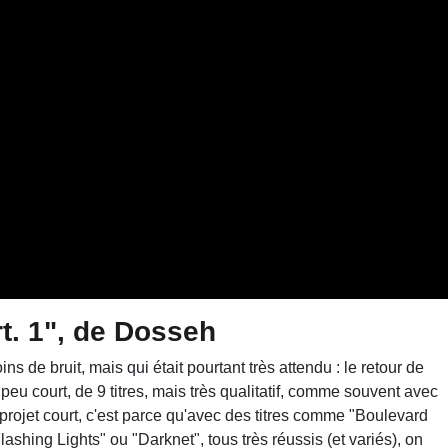
rt. 1", de Dosseh
s de bruit, mais qui était pourtant très attendu : le retour de
peu court, de 9 titres, mais très qualitatif, comme souvent avec
e projet court, c'est parce qu'avec des titres comme "Boulevard
ashing Lights" ou "Darknet", tous très réussis (et variés), on