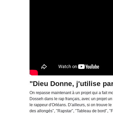
"Dieu Donne, j'utilise pa
On repasse maintenant à un projet qui a fait moin
Dosseh dans le rap français, avec un projet un 
le rappeur d'Orléans. D'ailleurs, si on trouve l
des allongés", "Rapstar", "Tableau de bord", "Fl