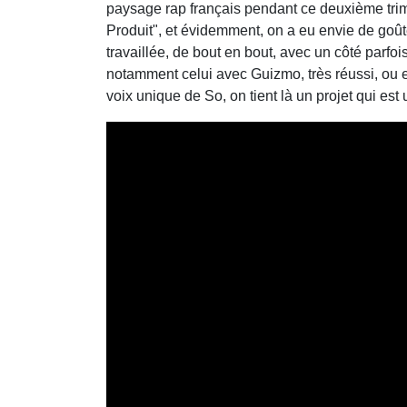
paysage rap français pendant ce deuxième tri
Produit", et évidemment, on a eu envie de goûter
travaillée, de bout en bout, avec un côté parfois
notamment celui avec Guizmo, très réussi, ou e
voix unique de So, on tient là un projet qui est 