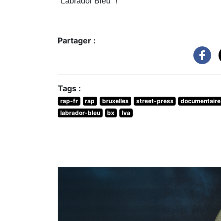
"Labrador Bleu" !
Partager :
Tags :
rap-fr
rap
bruxelles
street-press
documentaire
labrador-bleu
bx
lva