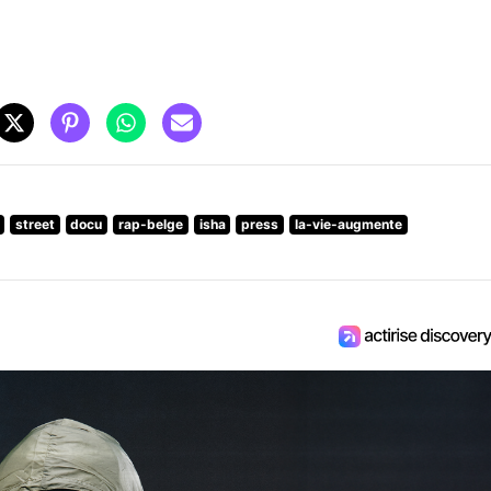
street
docu
rap-belge
isha
press
la-vie-augmente