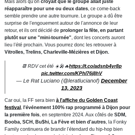
Mais alors qu'on
croyait que le groupe allait juste
réapparaître pour une ou deux dates
, ce come-back
semble prendre une autre tournure. Le groupe a dû être
surprise de l'engouement autour de l'annonce de leur
retour, et ils ont décidé de
prolonger la fête, en partant
plutôt sur une "mini-tournée"
, dont les concerts auront
lieu l'été prochain. Vous pourrez donc les retrouver à
Vitrolles, Trelins, Charleville-Mézières et Dijon.
📆 RDV cet été ☀️🎤🔥
https://t.co/adsnb4vr8p
pic.twitter.com/KPhl76j8hV
— Le Rat Luciano (@leratlucianof)
December
13, 2023
Car oui, la FF sera bien
à l'affiche du Golden Coast
festival
,
l'événement 100% rap programmé à Dijon pour
la première fois
, en septembre 2024. Aux côtés de
SDM,
Booba, SCH, Bu$hi, La Fève et bien d'autres
, la Fonky
Family continuera de brandir l'étendard du hip-hop bien