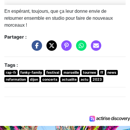
En espérant, toujours, que ça leur donne envie de
retourner ensemble en studio pour faire de nouveaux
morceaux !
Partager :
Tags :
rap-fr
fonky-family
festival
marseille
tournee
ff
news
reformation
dijon
concerts
actualite
actu
2023