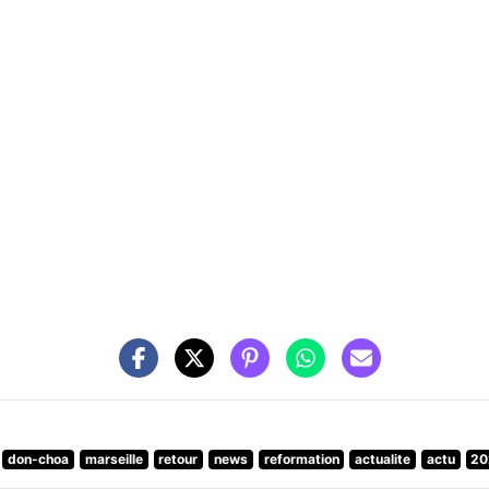
don-choa
marseille
retour
news
reformation
actualite
actu
20