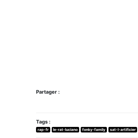
Partager :
Tags :
rap-fr
le-rat-luciano
fonky-family
sat-l-artificier