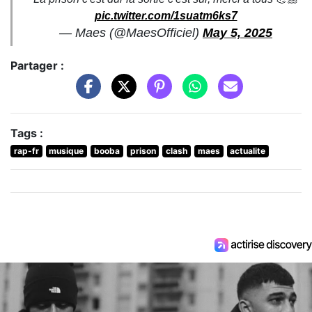
pic.twitter.com/1suatm6ks7
— Maes (@MaesOfficiel)
May 5, 2025
Partager :
Tags :
rap-fr
musique
booba
prison
clash
maes
actualite