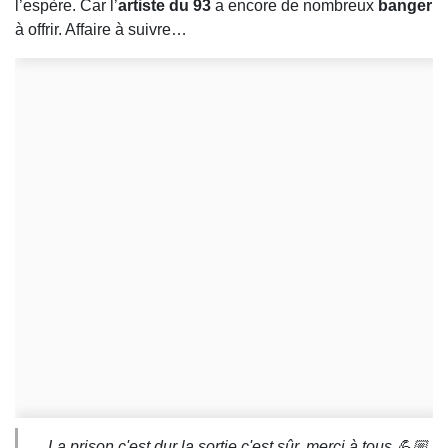
l’espère. Car l’
artiste du 93
a encore de nombreux
banger
à offrir. Affaire à suivre…
La prison c'est dur la sortie c'est sûr, merci à tous 💪🏼