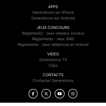
APPS
Generations sur iPhone
Generations sur Android
JEUX CONCOURS
Règlements : Jeux réseaux sociaux
Règlements : Jeux SMS
Règlements : Jeux téléphone et internet
VIDEO
Generations TV
Clips
CONTACTS
Contacter Generations