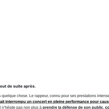
tout de suite après.
s quelque chose. Le rappeur, connu pour ses prestations intenses
vait
interrompu un concert
en pleine performance pour cause
l n’hésite pas non plus à
prendre la défense de son public
,
co