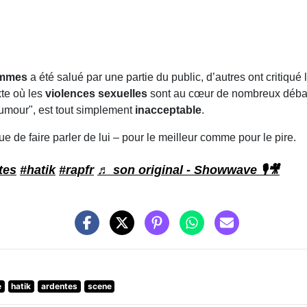
emmes
a été salué par une partie du public, d’autres ont critiqué 
xte où les
violences sexuelles
sont au cœur de nombreux débats 
humour", est tout simplement
inacceptable
.
e de faire parler de lui – pour le meilleur comme pour le pire.
tes
#hatik
#rapfr
♬ son original - Showwave 🎙️🎥
e
hatik
ardentes
scene