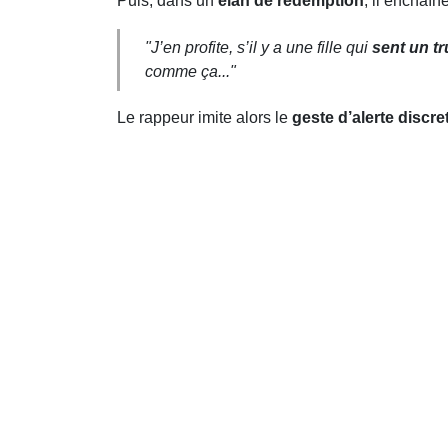
Puis, dans un
élan de rédemption
, il enchaî
"J’en profite, s’il y a une fille qui
sent un tr
comme ça..."
Le rappeur imite alors le
geste d’alerte discre