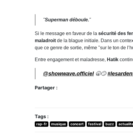
"
Superman déboule.
"
Si le message en faveur de la
sécurité des f
maladroit
de la blague initiale. Dans un conte
que ce genre de sortie, même "sur le ton de l’
Entre engagement et maladresse,
Hatik
continu
@showwave.officiel
🥱🙄
#lesarden
Partager :
Tags :
rap-fr
musique
concert
festival
buzz
actualit