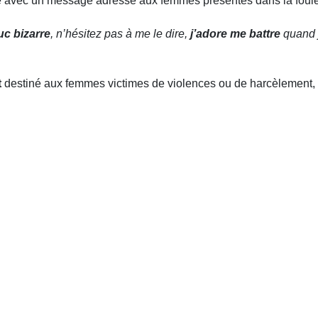
ne avec un message adressé aux femmes présentes dans la foule
uc bizarre
, n’hésitez pas à me le dire,
j’adore me battre
quand j
t
destiné aux femmes victimes de violences ou de harcèlement, en