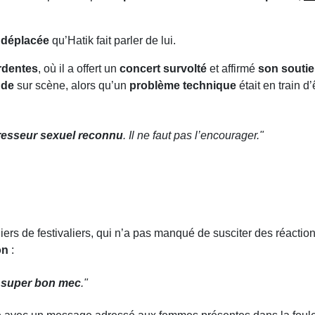
 déplacée
qu’Hatik fait parler de lui.
Ardentes
, où il a offert un
concert survolté
et affirmé
son soutie
ude
sur scène, alors qu’un
problème technique
était en train d
resseur sexuel reconnu
. Il ne faut pas l’encourager."
lliers de festivaliers, qui n’a pas manqué de susciter des réactio
on
:
n
super bon mec
."