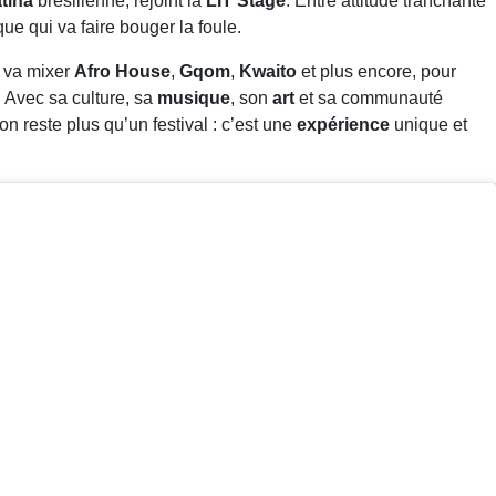
atina
brésilienne, rejoint la
LIT Stage
. Entre attitude tranchante
ue qui va faire bouger la foule.
i va mixer
Afro House
,
Gqom
,
Kwaito
et plus encore, pour
. Avec sa culture, sa
musique
, son
art
et sa communauté
n reste plus qu’un festival : c’est une
expérience
unique et