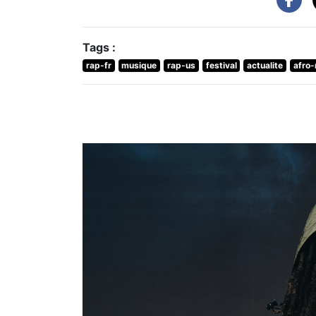
Tags :
rap-fr
musique
rap-us
festival
actualite
afro-