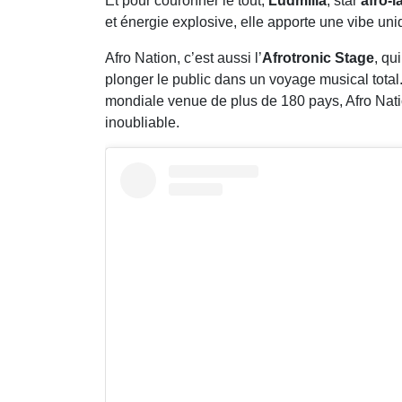
Et pour couronner le tout,
Ludmilla
, star
afro-l
et énergie explosive, elle apporte une vibe uniq
Afro Nation, c’est aussi l’
Afrotronic Stage
, qu
plonger le public dans un voyage musical total
mondiale venue de plus de 180 pays, Afro Natio
inoubliable.