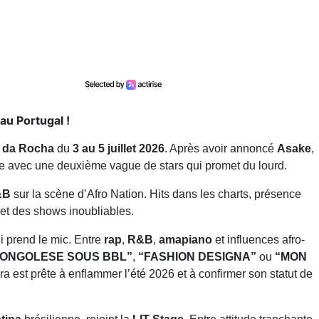
au Portugal !
a da Rocha
du
3 au 5 juillet 2026
. Après avoir annoncé
Asake
,
ore avec une deuxième vague de stars qui promet du lourd.
&B
sur la scène d’Afro Nation. Hits dans les charts, présence
met des shows inoubliables.
i prend le mic. Entre
rap
,
R&B
,
amapiano
et influences afro-
ONGOLESE SOUS BBL”
,
“FASHION DESIGNA”
ou
“MON
 est prête à enflammer l’été 2026 et à confirmer son statut de