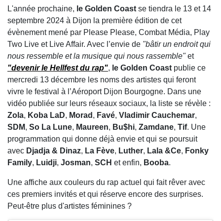
L'année prochaine,
l
e Golden Coast
se tiendra le 13 et 14
septembre 2024 à Dijon la première édition de cet
évènement mené par Please Please, Combat Média, Play
Two Live et Live Affair. Avec l’envie de
"bâtir un endroit qui
nous ressemble et la musique qui nous rassemble"
et
"devenir le Hellfest du rap"
,
le Golden Coast
publie ce
mercredi 13 décembre les noms des artistes qui feront
vivre le festival à l’Aéroport Dijon Bourgogne. Dans une
vidéo publiée sur leurs réseaux sociaux, la liste se révèle :
Zola
,
Koba LaD
,
Morad
,
Favé
,
Vladimir Cauchemar
,
SDM
,
So La Lune
,
Maureen
,
Bu$hi
,
Zamdane
,
Tif
. Une
programmation qui donne déjà envie et qui se poursuit
avec
Djadja & Dinaz
,
La Fève
,
Luther
,
Lala &Ce
,
Fonky
Family
,
Luidji
,
Josman
,
SCH
et enfin,
Booba
.
Une affiche aux couleurs du rap actuel qui fait rêver avec
ces premiers invités et qui réserve encore des surprises.
Peut-être plus d'artistes féminines ?