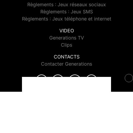
Règlements : Jeux réseaux sociaux
Règlements : Jeux SMS
Règlements : Jeux téléphone et internet
VIDEO
Generations TV
Clips
CONTACTS
Contacter Generations
© 2026 Generations Tous droits réservés.
Signaler un contenu
-
Mentions légales
-
Politique de cookies
-
Contact