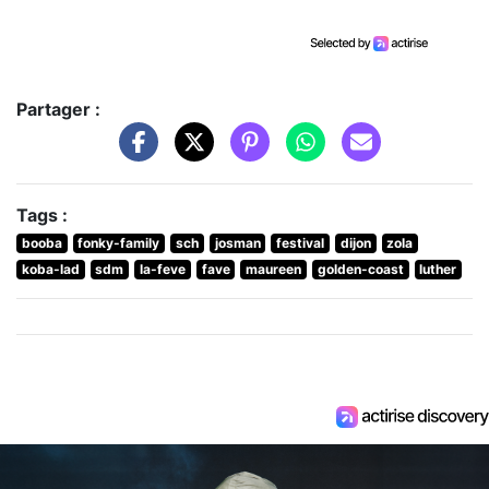
Partager :
Tags :
booba
fonky-family
sch
josman
festival
dijon
zola
koba-lad
sdm
la-feve
fave
maureen
golden-coast
luther