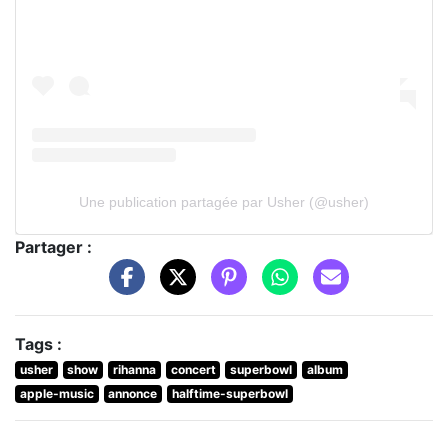
Une publication partagée par Usher (@usher)
Partager :
Tags :
usher
show
rihanna
concert
superbowl
album
apple-music
annonce
halftime-superbowl