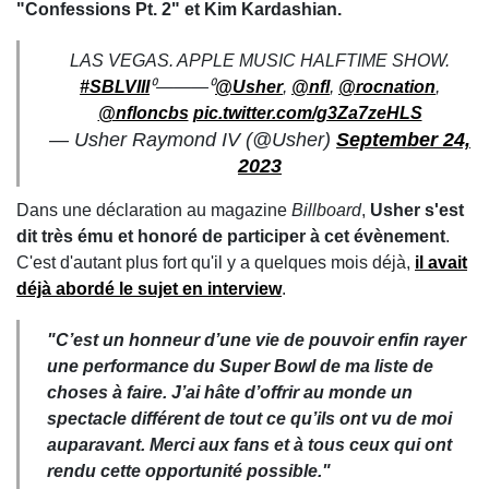
"Confessions Pt. 2" et Kim Kardashian.
LAS VEGAS. APPLE MUSIC HALFTIME SHOW.
#SBLVIII
⁰———⁰
@Usher
,
@nfl
,
@rocnation
,
@nfloncbs
pic.twitter.com/g3Za7zeHLS
— Usher Raymond IV (@Usher)
September 24,
2023
Dans une déclaration au magazine
Billboard
,
Usher s'est
dit très ému et honoré de participer à cet évènement
.
C'est d'autant plus fort qu'il y a quelques mois déjà,
il avait
déjà abordé le sujet en interview
.
"C’est un honneur d’une vie de pouvoir enfin rayer
une performance du Super Bowl de ma liste de
choses à faire. J’ai hâte d’offrir au monde un
spectacle différent de tout ce qu’ils ont vu de moi
auparavant. Merci aux fans et à tous ceux qui ont
rendu cette opportunité possible."