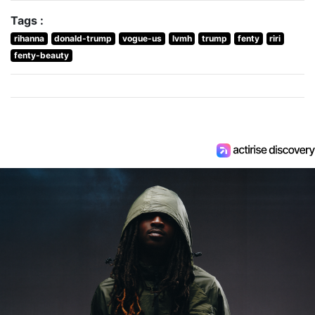
Tags :
rihanna
donald-trump
vogue-us
lvmh
trump
fenty
riri
fenty-beauty