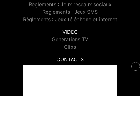
Règlements : Jeux réseaux sociaux
Règlements : Jeux SMS
Règlements : Jeux téléphone et internet
VIDEO
Generations TV
Clips
CONTACTS
Contacter Generations
© 2026 Generations Tous droits réservés.
Signaler un contenu
-
Mentions légales
-
Politique de cookies
-
Contact