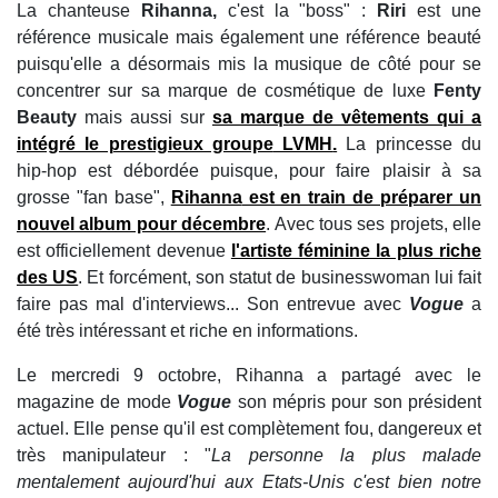
La chanteuse
Rihanna,
c'est la "boss" :
Riri
est une
référence musicale mais également une référence beauté
puisqu'elle a désormais mis la musique de côté pour se
concentrer sur sa marque de cosmétique de luxe
Fenty
Beauty
mais aussi sur
sa marque de vêtements qui a
intégré le prestigieux groupe
LVMH
.
La princesse du
hip-hop est débordée puisque, pour faire plaisir à sa
grosse "fan base",
Rihanna
est en train de préparer un
nouvel album pour décembre
. Avec tous ses projets, elle
est officiellement devenue
l'artiste féminine la plus riche
des US
. Et forcément, son statut de businesswoman lui fait
faire pas mal d'interviews... Son entrevue avec
Vogue
a
été très intéressant et riche en informations.
Le mercredi 9 octobre, Rihanna a partagé avec le
magazine de mode
Vogue
son mépris pour son président
actuel. Elle pense qu'il est complètement fou, dangereux et
très manipulateur : "
La personne la plus malade
mentalement aujourd'hui aux Etats-Unis c'est bien notre