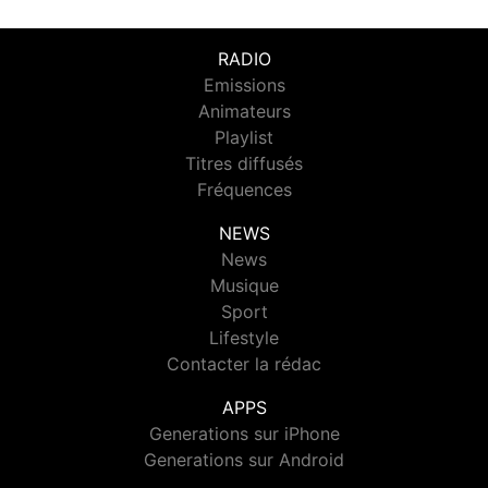
RADIO
Emissions
Animateurs
Playlist
Titres diffusés
Fréquences
NEWS
News
Musique
Sport
Lifestyle
Contacter la rédac
APPS
Generations sur iPhone
Generations sur Android