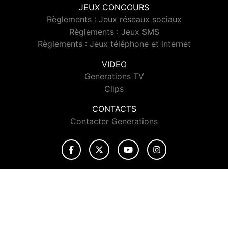
JEUX CONCOURS
Règlements : Jeux réseaux sociaux
Règlements : Jeux SMS
Règlements : Jeux téléphone et internet
VIDEO
Generations TV
Clips
CONTACTS
Contacter Generations
© 2026 Generations Tous droits réservés.
Signaler un contenu
-
Mentions légales
-
Politique de cookies
-
Contact