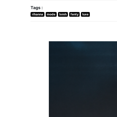
Tags :
rihanna
mode
lvmh
fenty
luxe