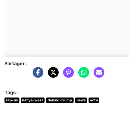
Partager :
Tags :
rap-us
kanye-west
donald-trump
news
actu