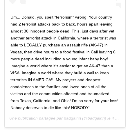
Um... Donald, you spelt “terrorism” wrong! Your country
had 2 terrorist attacks back to back, hours apart leaving
almost 30 innocent people dead. This, just days after yet
another terrorist attack in California, where a terrorist was
able to LEGALLY purchase an assault rifle (AK-47) in
Vegas, then drive hours to a food festival in Cali leaving 6
more people dead including a young infant baby boy!
Imagine a world where it’s easier to get an AK-47 than a
VISA! Imagine a world where they build a wall to keep
terrorists IN AMERICA!!! My prayers and deepest
condolences to the families and loved ones of all the
victims and the communities affected and traumatized,
from Texas, California, and Ohio! I’m so sorry for your loss!
Nobody deserves to die like this! NOBODY!
Une publication partagée par
badgalriri
(@badgalriri) le 4 Août 2019 à 10 :27 PDT