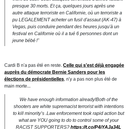
presque 30 morts. Et ça, quelques jours après une
autre attaque terroriste en Californie, où un
terroriste a
pu LEGALEMENT acheter un fusil d'assaut (AK-47) à
Vegas, puis conduire pendant des heures jusqu'à un
festival en Californie où il a tué 6 personnes dont un
jeune bébé !"
Cardi B n'a pas été en reste.
Celle qui s'est déjà engagée
auprès du démocrate Bernie Sanders pour les
élections de présidentielles
, n'y a pas non plus été de
main morte...
We have enough information already!Both of the
shooters are white supremacist terrorist with intentions
to kill minority’s .Law enforcement took rapid action but
what are YOU going to do to control some of your
RACIST SUPPORTERS?
https://t.co/P4iYAJa34L