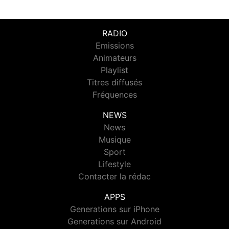
RADIO
Emissions
Animateurs
Playlist
Titres diffusés
Fréquences
NEWS
News
Musique
Sport
Lifestyle
Contacter la rédac
APPS
Generations sur iPhone
Generations sur Android