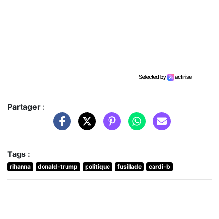
Partager :
Tags :
rihanna
donald-trump
politique
fusillade
cardi-b