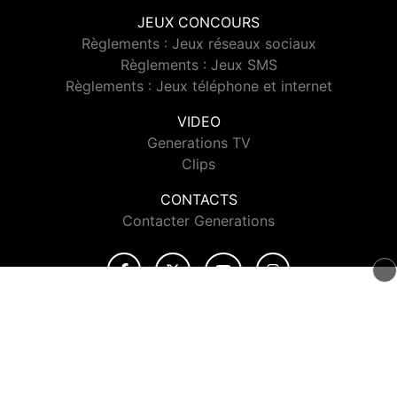
JEUX CONCOURS
Règlements : Jeux réseaux sociaux
Règlements : Jeux SMS
Règlements : Jeux téléphone et internet
VIDEO
Generations TV
Clips
CONTACTS
Contacter Generations
© 2026 Generations Tous droits réservés.
Signaler un contenu
-
Mentions légales
-
Politique de cookies
-
Contact