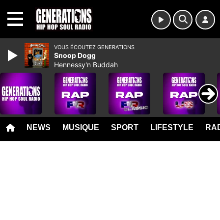
MENU
VOUS ÉCOUTEZ GENERATIONS
Snoop Dogg
Hennessy'n Buddah
NEWS
MUSIQUE
SPORT
LIFESTYLE
RAD