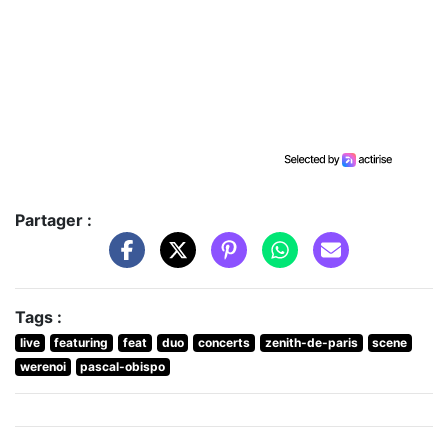
Partager :
Tags :
live
featuring
feat
duo
concerts
zenith-de-paris
scene
werenoi
pascal-obispo