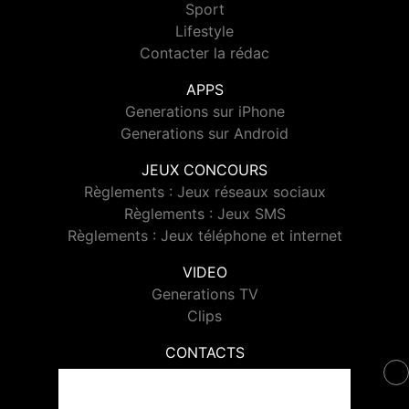
Sport
Lifestyle
Contacter la rédac
APPS
Generations sur iPhone
Generations sur Android
JEUX CONCOURS
Règlements : Jeux réseaux sociaux
Règlements : Jeux SMS
Règlements : Jeux téléphone et internet
VIDEO
Generations TV
Clips
CONTACTS
Contacter Generations