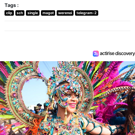
Tags :
clip
sch
single
magot
werenoi
telegram-2