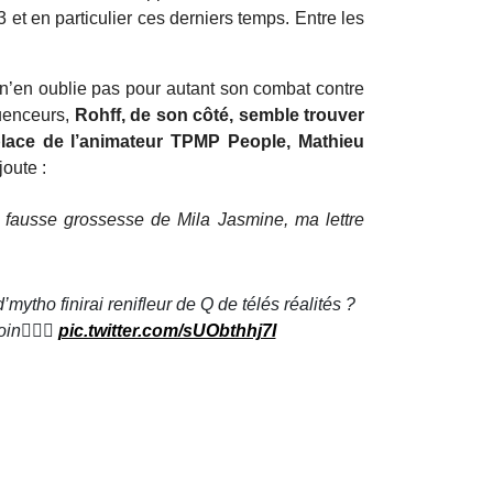
 et en particulier ces derniers temps. Entre les
 il n’en oublie pas pour autant son combat contre
fluenceurs,
Rohff, de son côté, semble trouver
a place de l’animateur TPMP People, Mathieu
joute :
 fausse grossesse de Mila Jasmine, ma lettre
mytho finirai renifleur de Q de télés réalités ?
n🤷🏽‍♂️
pic.twitter.com/sUObthhj7I