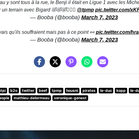
u y sont tous à la rue, le Benji il était en Ligue 1 avec les Miche
r un terrain avec Bigard 🤣🤣🤣🤦🏽‍♂️
@tpmp
pic.twitter.com/
— Booba (@booba)
March 7, 2023
ais qu'ils souffraient mais pas à ce point 👀
pic.twitter.com/h
— Booba (@booba)
March 7, 2023
atpi
b2o
twitter
beef
tpmp
housni
pirates
le-duc
kopp
le-d
eople
mathieu-delormeau
veronique-genest