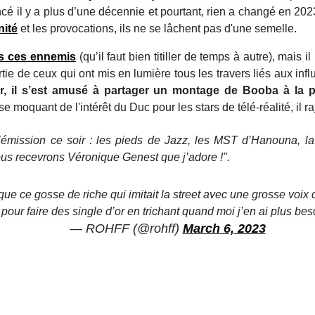
é il y a plus d’une décennie et pourtant, rien a changé en 2023
nité
et les provocations, ils ne se lâchent pas d'une semelle.
s ces ennemis
(qu’il faut bien titiller de temps à autre), mais
partie de ceux qui ont mis en lumière tous les travers liés aux in
itter, il s’est amusé à partager un montage de Booba à l
se moquant de l'intérêt du Duc pour les stars de télé-réalité, il ra
émission ce soir : les pieds de Jazz, les MST d’Hanouna, la
ous recevrons Véronique Genest que j’adore !".
que ce gosse de riche qui imitait la street avec une grosse voix d’
pour faire des single d’or en trichant quand moi j’en ai plus besoi
— ROHFF (@rohff)
March 6, 2023