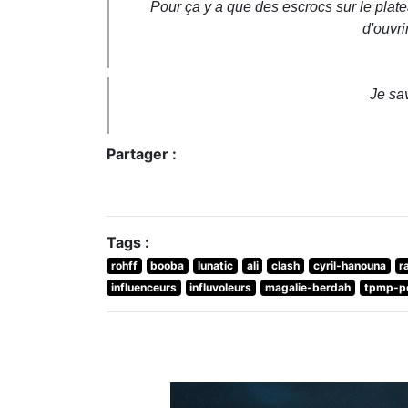
Pour ça y a que des escrocs sur le platea
d'ouvri
Je sav
Partager :
Tags :
rohff
booba
lunatic
ali
clash
cyril-hanouna
r
influenceurs
influvoleurs
magalie-berdah
tpmp-p