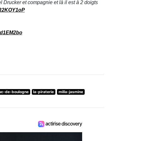
l Drucker et compagnie et là il est à 2 doigts
xKR2KOY1oP
rad1EM2bo
uc-de-boulogne
la-piraterie
milla-jasmine