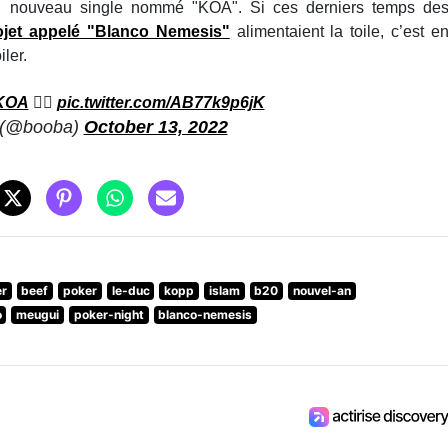
d’un nouveau single nommé "KOA". Si ces derniers temps de
projet appelé "Blanco Nemesis"
alimentaient la toile, c’est e
ler.
KOA
🏴‍☠️
pic.twitter.com/AB77k9p6jK
 (@booba)
October 13, 2022
er
beef
poker
le-duc
kopp
islam
b20
nouvel-an
o
meugui
poker-night
blanco-nemesis