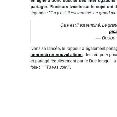
en ligne a donc suscité des interrogations
partager. Plusieurs tweets sur le sujet ont
légende :
"Ça y est, il est terminé. Le grand m
Ça y est il est terminé. Le gr
pic
— Booba
Dans sa lancée, le rappeur a également partag
annoncé un nouvel album
, déclare prier po
et partagé régulièrement par le Duc lorsqu’il 
fois-ci :
"Tu vas voir !"
.