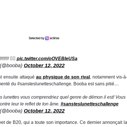
!!!! 🏴‍☠️
pic.twitter.com/oOVEBIeUSa
 (@booba)
October 12, 2022
st ensuite attaqué
au physique de son rival
, notamment vis-à
émenté du #sansteslunetteschallenge. Booba est sans pitié…
es lunettes vous comprendriez quel genre de démon il est! Vous
ntre leur le reflet de ton âme.
#sansteslunetteschallenge
 (@booba)
October 12, 2022
weet de B20, qui a toute son importance. Ce dernier annonçait l