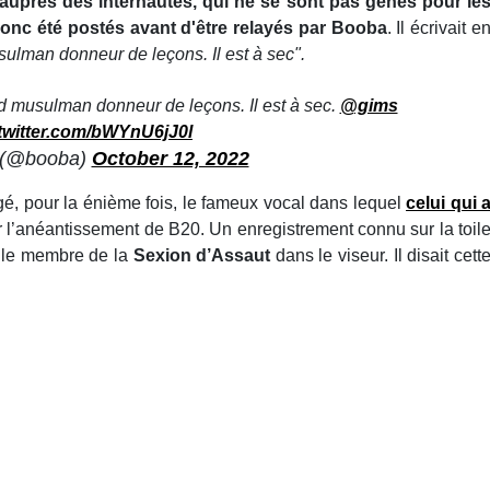
 auprès des internautes, qui ne se sont pas gênés pour le
 donc été postés avant d'être relayés par Booba
. Il écrivait e
usulman donneur de leçons. Il est à sec".
and musulman donneur de leçons. Il est à sec.
@gims
.twitter.com/bWYnU6jJ0l
 (@booba)
October 12, 2022
é, pour la énième fois, le fameux vocal dans lequel
celui qui 
ur l’anéantissement de B20. Un enregistrement connu sur la toil
a le membre de la
Sexion d’Assaut
dans le viseur. Il disait cett