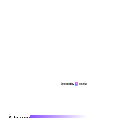
s
à
s
e
l
e
t
À la une