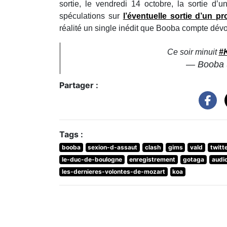
sortie, le vendredi 14 octobre, la sortie 
spéculations sur
l’éventuelle sortie d’un 
réalité un single inédit que Booba compte dévoi
Ce soir minuit
#
— Booba
Partager :
Tags :
booba
sexion-d-assaut
clash
gims
vald
twitt
le-duc-de-boulogne
enregistrement
gotaga
audi
les-dernieres-volontes-de-mozart
koa