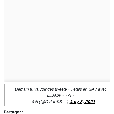
Demain tu va voir des tweete « j’étais en GAV avec
LilBaby » ????
— 4❄️ (@Dylan93__)
July 8, 2021
Partager :