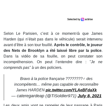
Selon Le Parisien, c’est à ce moment-là que James
Harden (qui n’était pas dans le véhicule) serait intervenu
avant d’être à son tour fouillé.
Après le contrôle, le joueur
des Nets de Brooklyn a été laissé libre par la police
.
Dans la vidéo de sa fouille, on peut constater son
incompréhension. On peut l’entendre dire :
"Je ne
comprends pas"
à un des policiers.
Bravo à la police française ????????‍♂️ des
incompétents… même pas capable de reconnaître
James HARDEN
pic.twitter.com/YLAeBFdaXk
— cateregardeap (@TiSoldier971)
July 8, 2021
Les deux amis vont se rappeler de leur passage à Paris