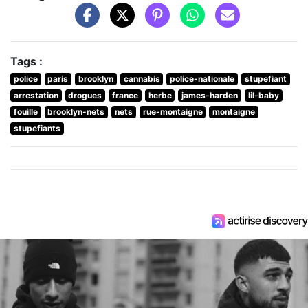
Tags :
police
paris
brooklyn
cannabis
police-nationale
stupefiant
arrestation
drogues
france
herbe
james-harden
lil-baby
fouille
brooklyn-nets
nets
rue-montaigne
montaigne
stupefiants