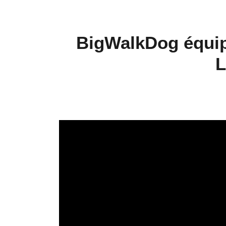
BigWalkDog équip
L