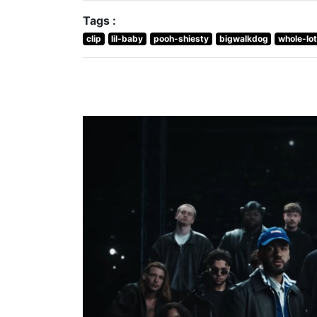
Tags :
clip
lil-baby
pooh-shiesty
bigwalkdog
whole-lot