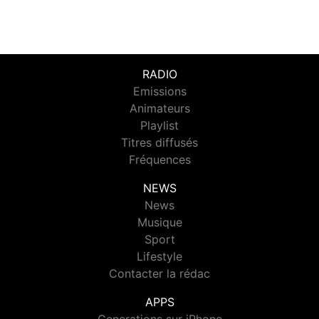
RADIO
Emissions
Animateurs
Playlist
Titres diffusés
Fréquences
NEWS
News
Musique
Sport
Lifestyle
Contacter la rédac
APPS