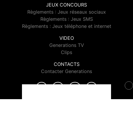
JEUX CONCOURS
Règlements : Jeux réseaux sociaux
Règlements : Jeux SMS
Règlements : Jeux téléphone et internet
VIDEO
Generations TV
Clips
CONTACTS
Contacter Generations
© 2026 Generations Tous droits réservés.
Signaler un contenu
-
Mentions légales
-
Politique de cookies
-
Contact