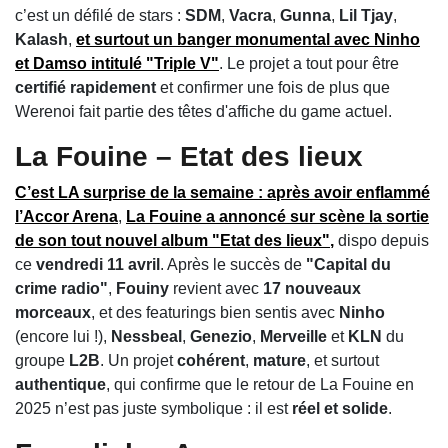
c’est un défilé de stars :
SDM
,
Vacra
,
Gunna
,
Lil Tjay
,
Kalash
,
et surtout un
banger monumental
avec
Ninho
et
Damso
intitulé
"Triple V"
. Le projet a tout pour être
certifié rapidement
et confirmer une fois de plus que
Werenoi fait partie des têtes d'affiche du game actuel.
La Fouine – Etat des lieux
C’est LA
surprise
de la semaine : après avoir
enflammé
l’Accor Arena
,
La Fouine
a annoncé sur scène la sortie
de son tout nouvel album
"Etat des lieux"
,
dispo depuis
ce
vendredi 11 avril
. Après le succès de
"Capital du
crime radio"
,
Fouiny
revient avec
17 nouveaux
morceaux
, et des featurings bien sentis avec
Ninho
(encore lui !),
Nessbeal
,
Genezio
,
Merveille
et
KLN
du
groupe
L2B
. Un projet
cohérent
,
mature
, et surtout
authentique
, qui confirme que le retour de La Fouine en
2025 n’est pas juste symbolique : il est
réel et solide
.