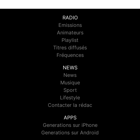
RADIO
Emissions
Animateurs
Playlist
Titres diffusés
Fréquences
NEWS
News
Musique
Sport
Lifestyle
Contacter la rédac
APPS
Generations sur iPhone
Generations sur Android