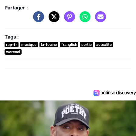
Partager :
Tags :
rap-fr
musique
la-fouine
franglish
sortie
actualite
werenoi