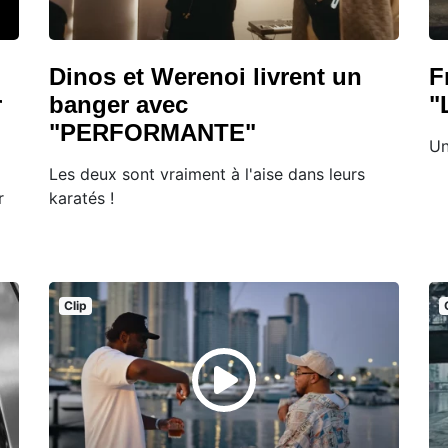
Dinos et Werenoi livrent un
F
r
banger avec
"
"PERFORMANTE"
Un
Les deux sont vraiment à l'aise dans leurs
r
karatés !
Clip