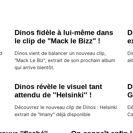
Dinos fidèle à lui-même dans
D
le clip de "Mack le Bizz" !
e
rd
Dinos vient de balancer un nouveau clip,
Di
"Mack Le Biz", extrait de son prochain album
al
qui arrive bientôt.
Dinos révèle le visuel tant
D
attendu de ''Helsinki'' !
G
Découvrez le nouveau clip de Dinos : Helsinki
Dé
extrait de "Imany" déjà disponible
Ca