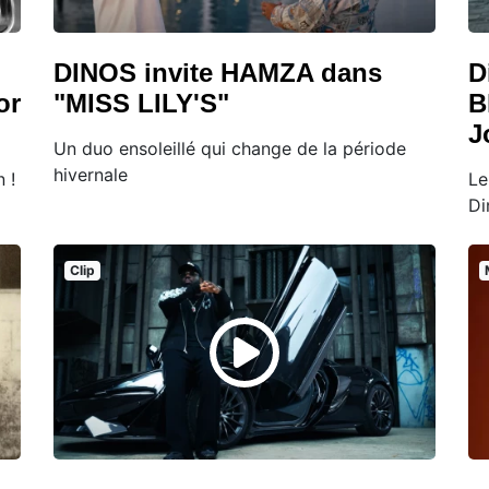
DINOS invite HAMZA dans
D
or
"MISS LILY'S"
B
J
Un duo ensoleillé qui change de la période
hivernale
 !
Le
Di
Clip