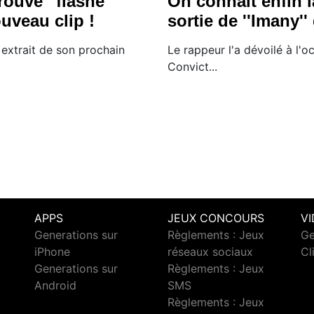
ouve ''flashé''
On connaît enfin l
uveau clip !
sortie de ''Imany''
extrait de son prochain
Le rappeur l'a dévoilé à l'
Convict...
APPS
JEUX CONCOURS
V
Generations sur
Règlements : Jeux
Ge
iPhone
réseaux sociaux
Cl
Generations sur
Règlements : Jeux
Android
SMS
c
Règlements : Jeux