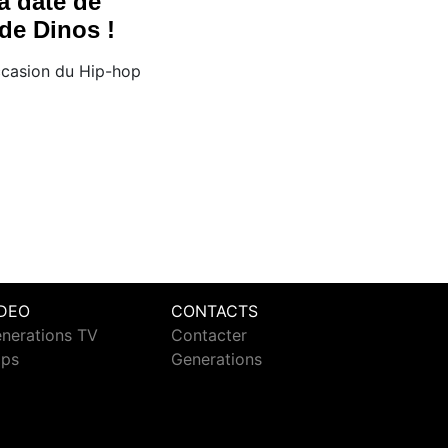
a date de
 de Dinos !
occasion du Hip-hop
IDEO
CONTACTS
nerations TV
Contacter
ips
Generations