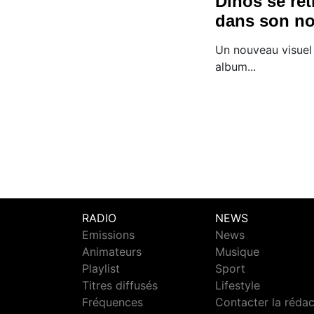
Dinos se retr
dans son no
Un nouveau visuel 
album...
RADIO
NEWS
Emissions
News
Animateurs
Musique
Playlist
Sport
Titres diffusés
Lifestyle
Fréquences
Contacter la réda