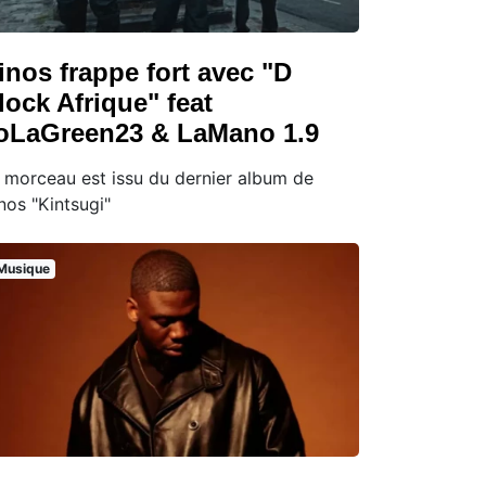
inos frappe fort avec "D
lock Afrique" feat
oLaGreen23 & LaMano 1.9
 morceau est issu du dernier album de
nos "Kintsugi"
Musique