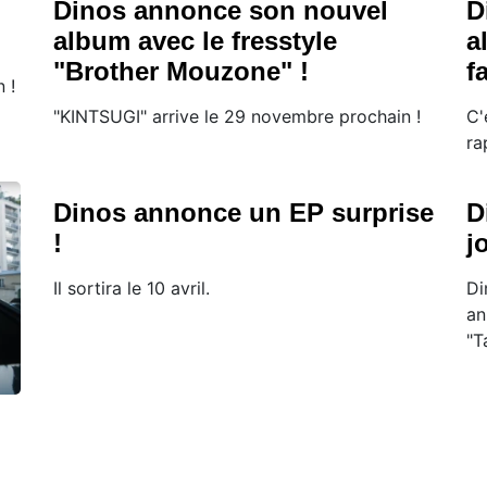
Dinos annonce son nouvel
D
album avec le fresstyle
a
"Brother Mouzone" !
f
 !
"KINTSUGI" arrive le 29 novembre prochain !
C'
ra
Dinos annonce un EP surprise
D
!
j
Il sortira le 10 avril.
Di
an
"T