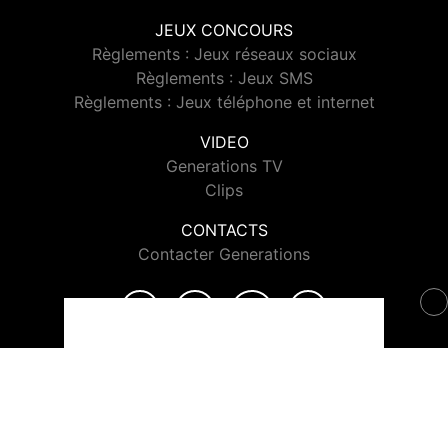
JEUX CONCOURS
Règlements : Jeux réseaux sociaux
Règlements : Jeux SMS
Règlements : Jeux téléphone et internet
VIDEO
Generations TV
Clips
CONTACTS
Contacter Generations
© 2026 Generations Tous droits réservés.
Signaler un contenu
-
Mentions légales
-
Politique de cookies
-
Contact