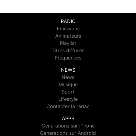
RADIO
Emissions
Animateurs
Playlist
Titres diffusés
Fréquences
NEWS
News
Musique
Sport
Lifestyle
Contacter la rédac
APPS
Generations sur iPhone
Generations sur Android