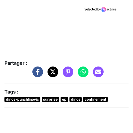
Partager :
Tags :
dinos-punchlinovic
surprise
ep
dinos
confinement