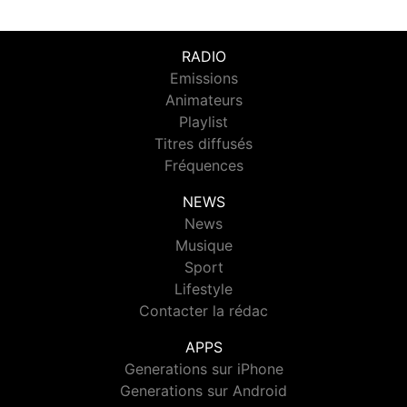
RADIO
Emissions
Animateurs
Playlist
Titres diffusés
Fréquences
NEWS
News
Musique
Sport
Lifestyle
Contacter la rédac
APPS
Generations sur iPhone
Generations sur Android