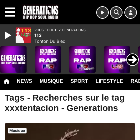
MENU
VOUS ÉCOUTEZ GENERATIONS
113
Tonton Du Bled
NEWS
MUSIQUE
SPORT
LIFESTYLE
RAD
Tags - Recherches sur le tag
xxxtentacion - Generations
Musique