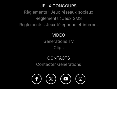
JEUX CONCOURS
Règlements : Jeux réseaux sociaux
Règlements : Jeux SMS
Règlements : Jeux téléphone et internet
VIDEO
Generations TV
Clips
CONTACTS
Contacter Generations
© 2026 Generations Tous droits réservés.
Signaler un contenu
-
Mentions légales
-
Politique de cookies
-
Contact